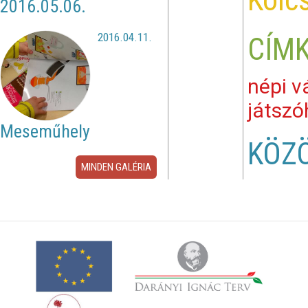
Kölc
2016.05.06.
2016.04.11.
CÍM
népi v
játszó
Meseműhely
KÖZ
MINDEN GALÉRIA