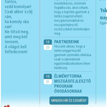
fontos,
mondókázós, örömteli
vedd komolyan!
foglalkozás, ahol célunk,
Is
Csak akkor szólj
hogy a legtöbb gyermek a
na
rám,
hétköznapitól eltérő
mozgásformákkal és
ha komoly oka
Egyé
mozgásfejlesztő
van!
eszközökkel ismerkedjen
Ne tiltsd meg,
meg.
amit meg kell
tennem,
PARTNEREINK
10
A világot kell
Hiszünk abban, hogy a
25
nehézséggel küzdő
felfedeznem!
gyermek optimális ellátása
csak szakemberek
együttműködésében lehet
hatékony.
ÉLMÉNYTORNA
10
MOZGÁSFEJLESZTŐ
21
PROGRAM
ÓVODÁSOKNAK
MINDEN HÍR ÉS ESEMÉNY