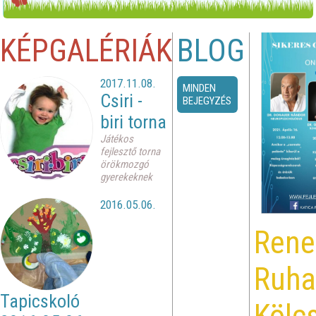
KÉPGALÉRIÁK
BLOG
2017.11.08.
MINDEN
Csiri -
BEJEGYZÉS
biri torna
Játékos
fejlesztő torna
örökmozgó
gyerekeknek
2016.05.06.
Rene
Ruha
Tapicskoló