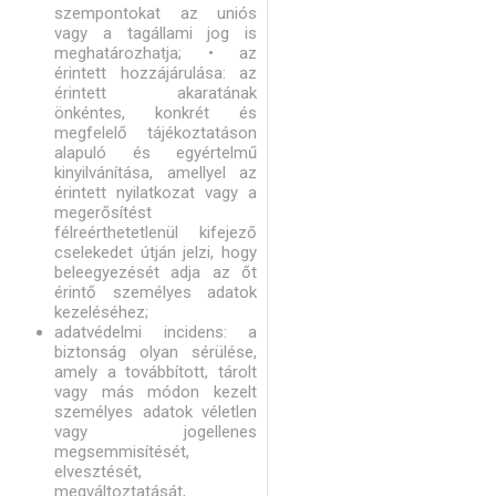
szempontokat az uniós
vagy a tagállami jog is
meghatározhatja; • az
érintett hozzájárulása: az
érintett akaratának
önkéntes, konkrét és
megfelelő tájékoztatáson
alapuló és egyértelmű
kinyilvánítása, amellyel az
érintett nyilatkozat vagy a
megerősítést
félreérthetetlenül kifejező
cselekedet útján jelzi, hogy
beleegyezését adja az őt
érintő személyes adatok
kezeléséhez;
adatvédelmi incidens: a
biztonság olyan sérülése,
amely a továbbított, tárolt
vagy más módon kezelt
személyes adatok véletlen
vagy jogellenes
megsemmisítését,
elvesztését,
megváltoztatását,