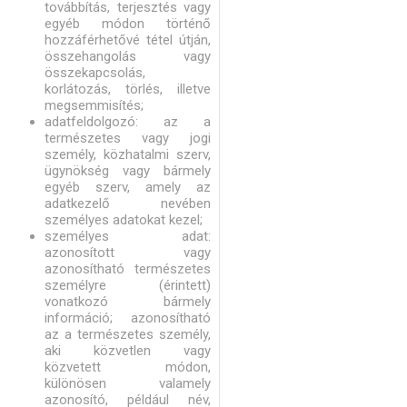
továbbítás, terjesztés vagy
egyéb módon történő
hozzáférhetővé tétel útján,
összehangolás vagy
összekapcsolás,
korlátozás, törlés, illetve
megsemmisítés;
adatfeldolgozó: az a
természetes vagy jogi
személy, közhatalmi szerv,
ügynökség vagy bármely
egyéb szerv, amely az
adatkezelő nevében
személyes adatokat kezel;
személyes adat:
azonosított vagy
azonosítható természetes
személyre (érintett)
vonatkozó bármely
információ; azonosítható
az a természetes személy,
aki közvetlen vagy
közvetett módon,
különösen valamely
azonosító, például név,