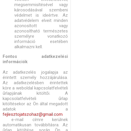
megsemmisítésével vagy
károsodásával szembeni
védelmet is ideértve. Az
adatvédelem elveit minden
azonosított vagy
azonosítható természetes
személyre vonatkozó
információ esetében
alkalmazni kell.
Fontos adatkezelési
információk
Az adatkezelés jogalapja az
érintett személy hozzájárulása.
Az adatkezelésben érintettek
köre a weboldal kapcsolatfelvételi
űrlapjának kitöltői. A
kapcsolatfelvételi űrlap
kitöltésekor az Ön által megadott
adatok a
fejlesztojatszohaz@gmail.com
e-mail címre kerülnek
automatikusan továbbításra. Az
űrlap kitöltése során Ön a