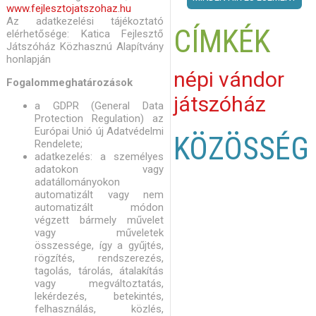
www.fejlesztojatszohaz.hu
Az adatkezelési tájékoztató
CÍMKÉK
elérhetősége: Katica Fejlesztő
Játszóház Közhasznú Alapítvány
honlapján
népi vándor
Fogalommeghatározások
játszóház
a GDPR (General Data
Protection Regulation) az
Európai Unió új Adatvédelmi
KÖZÖSSÉG
Rendelete;
adatkezelés: a személyes
adatokon vagy
adatállományokon
automatizált vagy nem
automatizált módon
végzett bármely művelet
vagy műveletek
összessége, így a gyűjtés,
rögzítés, rendszerezés,
tagolás, tárolás, átalakítás
vagy megváltoztatás,
lekérdezés, betekintés,
felhasználás, közlés,