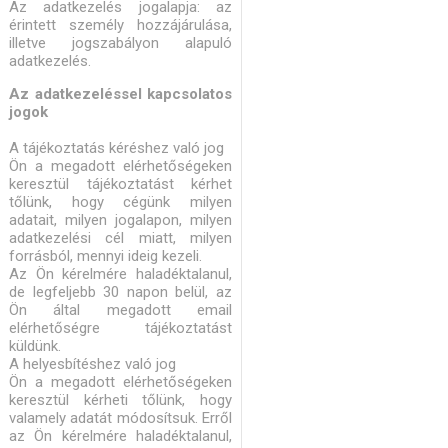
Az adatkezelés jogalapja: az
érintett személy hozzájárulása,
illetve jogszabályon alapuló
adatkezelés.
Az adatkezeléssel kapcsolatos
jogok
A tájékoztatás kéréshez való jog
Ön a megadott elérhetőségeken
keresztül tájékoztatást kérhet
tőlünk, hogy cégünk milyen
adatait, milyen jogalapon, milyen
adatkezelési cél miatt, milyen
forrásból, mennyi ideig kezeli.
Az Ön kérelmére haladéktalanul,
de legfeljebb 30 napon belül, az
Ön által megadott email
elérhetőségre tájékoztatást
küldünk.
A helyesbítéshez való jog
Ön a megadott elérhetőségeken
keresztül kérheti tőlünk, hogy
valamely adatát módosítsuk. Erről
az Ön kérelmére haladéktalanul,