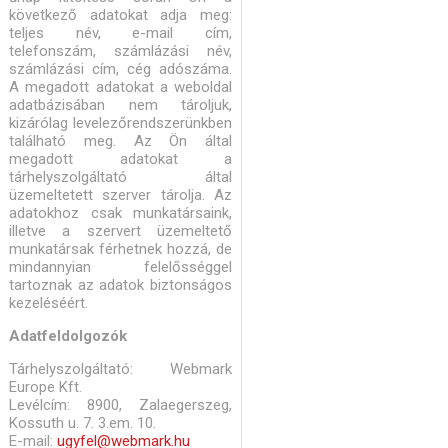
következő adatokat adja meg:
teljes név, e-mail cím,
telefonszám, számlázási név,
számlázási cím, cég adószáma.
A megadott adatokat a weboldal
adatbázisában nem tároljuk,
kizárólag levelezőrendszerünkben
található meg. Az Ön által
megadott adatokat a
tárhelyszolgáltató által
üzemeltetett szerver tárolja. Az
adatokhoz csak munkatársaink,
illetve a szervert üzemeltető
munkatársak férhetnek hozzá, de
mindannyian felelősséggel
tartoznak az adatok biztonságos
kezeléséért.
Adatfeldolgozók
Tárhelyszolgáltató: Webmark
Europe Kft.
Levélcím: 8900, Zalaegerszeg,
Kossuth u. 7. 3.em. 10.
E-mail:
ugyfel@webmark.hu