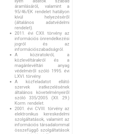
ilyen adatok szabad
áramlásáról, valamint a
95/46/EK rendelet hatályon
kívül helyezéséről
(általános adatvédelmi
rendelet).
2011. évi CXII. törvény az
információs önrendelkezési
jogról és az
információszabadságról.
A köziratokról, a
közlevéltárakról és a
magánlevéltári anyag
védelméről szóló 1995. évi
LXVI. törvény.
A közfeladatot ellátó
szervek iratkezelésének
általános követelményeiről
szóló 335/2005. (XII. 29.)
Korm. rendelet.
2001. évi CVIII. törvény az
elektronikus kereskedelmi
szolgáltatások, valamint az
információs társadalommal
összefüggő szolgáltatások