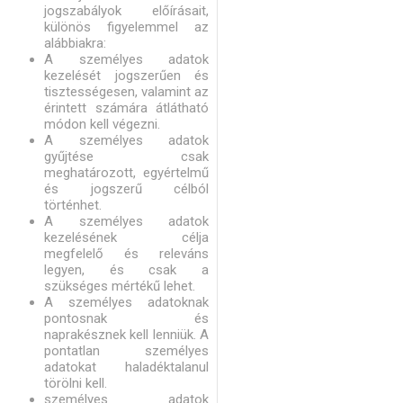
jogszabályok előírásait,
különös figyelemmel az
alábbiakra:
A személyes adatok
kezelését jogszerűen és
tisztességesen, valamint az
érintett számára átlátható
módon kell végezni.
A személyes adatok
gyűjtése csak
meghatározott, egyértelmű
és jogszerű célból
történhet.
A személyes adatok
kezelésének célja
megfelelő és releváns
legyen, és csak a
szükséges mértékű lehet.
A személyes adatoknak
pontosnak és
naprakésznek kell lenniük. A
pontatlan személyes
adatokat haladéktalanul
törölni kell.
személyes adatok