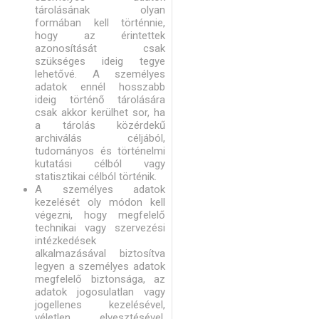
tárolásának olyan
formában kell történnie,
hogy az érintettek
azonosítását csak
szükséges ideig tegye
lehetővé. A személyes
adatok ennél hosszabb
ideig történő tárolására
csak akkor kerülhet sor, ha
a tárolás közérdekű
archiválás céljából,
tudományos és történelmi
kutatási célból vagy
statisztikai célból történik.
A személyes adatok
kezelését oly módon kell
végezni, hogy megfelelő
technikai vagy szervezési
intézkedések
alkalmazásával biztosítva
legyen a személyes adatok
megfelelő biztonsága, az
adatok jogosulatlan vagy
jogellenes kezelésével,
véletlen elvesztésével,