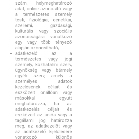
szám, helymeghatározó
adat, online azonosító vagy
a természetes személy
testi, fiziológiai, genetikai,
szellemi, gazdasági,
kulturális vagy szociális
azonosságára vonatkozó
egy vagy több tényező
alapján azonosítható;
adatkezelő: az a
természetes vagy jogi
személy, közhatalmi szerv,
ügynökség vagy bármely
egyéb szerv, amely a
személyes adatok
kezelésének céljait és
eszközeit önállóan vagy
másokkal együtt
meghatározza; ha az
adatkezelés céljait és
eszközeit az uniós vagy a
tagállami jog határozza
meg, az adatkezelőt vagy
az adatkezelő kijelölésére
vonatkozó különös