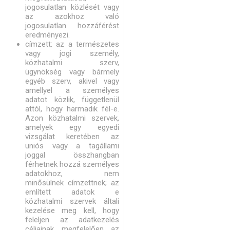
jogosulatlan közlését vagy
az azokhoz való
jogosulatlan hozzáférést
eredményezi.
címzett: az a természetes
vagy jogi személy,
közhatalmi szerv,
ügynökség vagy bármely
egyéb szerv, akivel vagy
amellyel a személyes
adatot közlik, függetlenül
attól, hogy harmadik fél-e.
Azon közhatalmi szervek,
amelyek egy egyedi
vizsgálat keretében az
uniós vagy a tagállami
joggal összhangban
férhetnek hozzá személyes
adatokhoz, nem
minősülnek címzettnek; az
említett adatok e
közhatalmi szervek általi
kezelése meg kell, hogy
feleljen az adatkezelés
céljainak megfelelően az