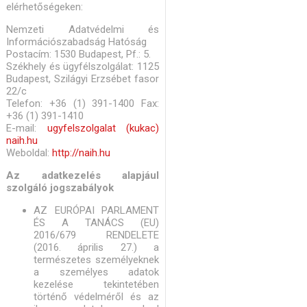
elérhetőségeken:
Nemzeti Adatvédelmi és
Információszabadság Hatóság
Postacím: 1530 Budapest, Pf.: 5.
Székhely és ügyfélszolgálat: 1125
Budapest, Szilágyi Erzsébet fasor
22/c
Telefon: +36 (1) 391-1400 Fax:
+36 (1) 391-1410
E-mail:
ugyfelszolgalat (kukac)
naih.hu
Weboldal:
http://naih.hu
Az adatkezelés alapjául
szolgáló jogszabályok
AZ EURÓPAI PARLAMENT
ÉS A TANÁCS (EU)
2016/679 RENDELETE
(2016. április 27.) a
természetes személyeknek
a személyes adatok
kezelése tekintetében
történő védelméről és az