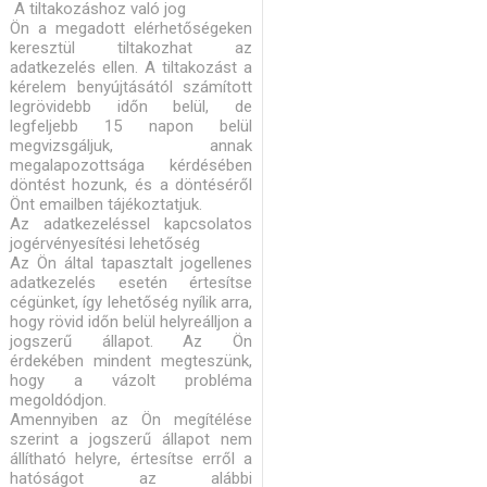
A tiltakozáshoz való jog
Ön a megadott elérhetőségeken
keresztül tiltakozhat az
adatkezelés ellen. A tiltakozást a
kérelem benyújtásától számított
legrövidebb időn belül, de
legfeljebb 15 napon belül
megvizsgáljuk, annak
megalapozottsága kérdésében
döntést hozunk, és a döntéséről
Önt emailben tájékoztatjuk.
Az adatkezeléssel kapcsolatos
jogérvényesítési lehetőség
Az Ön által tapasztalt jogellenes
adatkezelés esetén értesítse
cégünket, így lehetőség nyílik arra,
hogy rövid időn belül helyreálljon a
jogszerű állapot. Az Ön
érdekében mindent megteszünk,
hogy a vázolt probléma
megoldódjon.
Amennyiben az Ön megítélése
szerint a jogszerű állapot nem
állítható helyre, értesítse erről a
hatóságot az alábbi