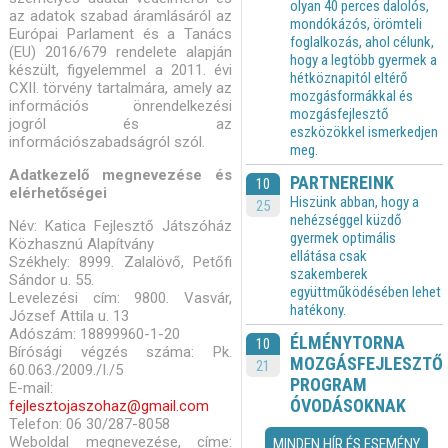
olyan 40 perces dalolós,
az adatok szabad áramlásáról az
mondókázós, örömteli
Európai Parlament és a Tanács
foglalkozás, ahol célunk,
(EU) 2016/679 rendelete alapján
hogy a legtöbb gyermek a
készült, figyelemmel a 2011. évi
hétköznapitól eltérő
CXII. törvény tartalmára, amely az
mozgásformákkal és
információs önrendelkezési
mozgásfejlesztő
jogról és az
eszközökkel ismerkedjen
információszabadságról szól.
meg.
Adatkezelő megnevezése és
PARTNEREINK
10
elérhetőségei
Hiszünk abban, hogy a
25
nehézséggel küzdő
Név: Katica Fejlesztő Játszóház
gyermek optimális
Közhasznú Alapítvány
ellátása csak
Székhely: 8999. Zalalövő, Petőfi
szakemberek
Sándor u. 55.
együttműködésében lehet
Levelezési cím: 9800. Vasvár,
hatékony.
József Attila u. 13
Adószám: 18899960-1-20
ÉLMÉNYTORNA
10
Bírósági végzés száma: Pk.
MOZGÁSFEJLESZTŐ
21
60.063./2009./I./5
PROGRAM
E-mail:
ÓVODÁSOKNAK
fejlesztojaszohaz@gmail.com
Telefon: 06 30/287-8058
Weboldal megnevezése, címe:
MINDEN HÍR ÉS ESEMÉNY