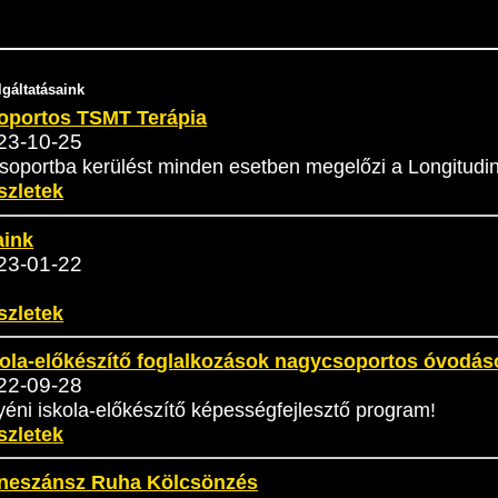
gáltatásaink
oportos TSMT Terápia
23-10-25
soportba kerülést minden esetben megelőzi a Longitudin
szletek
aink
23-01-22
szletek
kola-előkészítő foglalkozások nagycsoportos óvodás
22-09-28
éni iskola-előkészítő képességfejlesztő program!
szletek
neszánsz Ruha Kölcsönzés