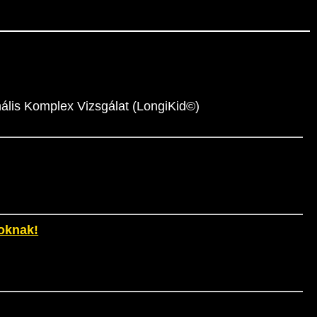
ális Komplex Vizsgálat (LongiKid©)
oknak!