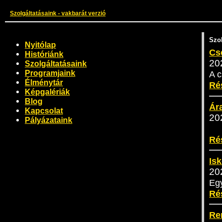
Szolgáltatásaink - vakbarát verzió
Szol
Nyitólap
Cs
Históriánk
20
Szolgáltatásaink
Programjaink
A c
Élménytár
Ré
Képgalériák
Blog
Ár
Kapcsolat
20
Pályázataink
Ré
Is
20
Egy
Ré
Re